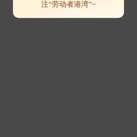
注“劳动者港湾”~