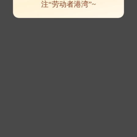
注“劳动者港湾”~